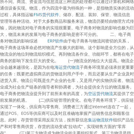
所不同。商流、资金流与信息流这三种流的处理都可以通过计算机和网络
通信设备实现。物流，作为四流中最为特殊的一种，是指物质实体的流动
过程，具体指运输
FMS货代软件
、储存、配送、装卸、保管、物流信息
管理等各种活动。对于大多数商品和服务来说，物流仍要经由物理方式传
输，因此物流对电子商务的实现很重要。电子商务对物流的影响也极为巨
大，物流未来的发展与电子商务的影响是密不可分的。 二、电子商
务对物流的影响综述
ERP软件
由于电子商务与物流间密切的关系，
电子商务这场革命必然对物流产生极大的影响。这个影响是全方位的，从
物流业的地位到物流组织模式、再到物流各作业、功能环节，都将在电子
商务的影响下发生巨大的变化。 (一)物流业的地位大大提高。物流企
业会越来越强化，是因为在电
海运货代物流
子商务环境里必须承担更重要
的任务：既要把虚拟商店的货物送到用户手中，而且还要从生产企业及时
进货入库。物流公司既是生产企业的仓库，又是用户的实物供应者。物流
业成为社会生产链条的领导者和协调者，为社会提供全方位的物流服务。
电子商务把物流业提升到了前所未有的高度，为
空运货代物流
其提供了空
前发展的机遇。 (二)供应链管理的变化。在电子商务环境下，供应链
实现了一体化，供应商与零售商、消费者三方通过Internet连在了一起，
通过POS、EOS等供应商可以及时且准确地掌握产品销售信息和顾客信
息。此时，存货管理采用反应方法，按所获信息
集运物流软件
组织产品生
产和对零售商供货，存货的流动变成“拉动式”，实现销售方面的“零库
存”。 (三)第三方物流成为物流业的主要组织形式。第三方物流是指