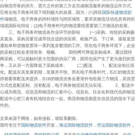
由物流劳务的供方、需方之外的第三方去完成物流服务的物流运作方式。
它将在电子商务环境下得到极大的发展，因为：(1)跨区
国际快递物流软
件
域物流。电子商务的跨时域性与跨区域性，要求其物流活动也具有跨区
域或国际化特征；(2)电子商务时代的物流重组需要第三方物流的发展。
三、电子商务对物流各作业环节的影响 (一)采购。传统的采购极
其复杂。采购员要完成寻找合适的供应商、检验产品、下订单、接取发货
通知单和货物发票等一系列复杂繁琐的工作。而在电子商务环境下，企业
的采购过程会变得简单、顺畅。 因特网可降低采购成本。通过因特
网采购，可以接触到更大范围的供应厂商，因而也就产生了更为激烈的竞
争，又从另一方面降低了采购成本。 (二)配送 1、配送业地位强
化。配送在其发展初期，发展并不快。而在电子商务时代，B2C的物流支
持都要靠配送来提供，B2B的物流业务会逐渐外包给第三方物流，其供货
方式也是配送制。没有配送，电子商务物流就无法实现。 2、配送中
心成为商流、信息流和物流的汇集中心。信息化、社会化和现代化的物流
配送中心把三者有机地结合在一起。商流和物流都是在信息流的指令下运
作的。
文章来源于网络，如有侵权，请联系删除。
我司专注于
国际物流软件
开发，
海运国际物流软件
，
空运国际物流软件
，
，
FMS货代软件
，
货代软件公司
。并于在
企业微信物流软件
开发，企
业