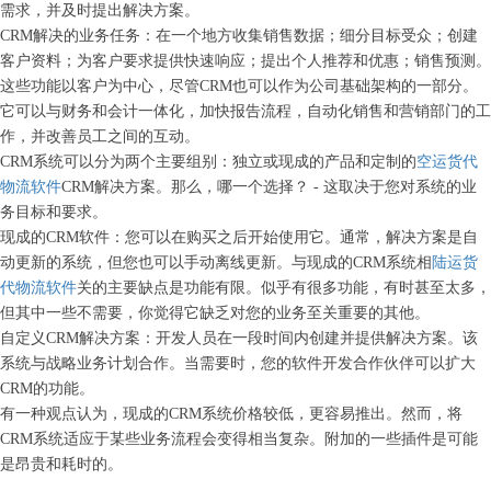
需求，并及时提出解决方案。
CRM解决的业务任务：在一个地方收集销售数据；细分目标受众；创建
客户资料；为客户要求提供快速响应；提出个人推荐和优惠；销售预测。
这些功能以客户为中心，尽管CRM也可以作为公司基础架构的一部分。
它可以与财务和会计一体化，加快报告流程，自动化销售和营销部门的工
作，并改善员工之间的互动。
CRM系统可以分为两个主要组别：独立或现成的产品和定制的
空运货代
物流软件
CRM解决方案。那么，哪一个选择？ - 这取决于您对系统的业
务目标和要求。
现成的
CRM软件：您可以在购买之后开始使用它。通常，解决方案是自
动更新的系统，但您也可以手动离线更新。与现成的CRM系统相
陆运货
代物流软件
关的主要缺点是功能有限。似乎有很多功能，有时甚至太多，
但其中一些不需要，你觉得它缺乏对您的业务至关重要的其他。
自定义
CRM解决方案：开发人员在一段时间内创建并提供解决方案。该
系统与战略业务计划合作。当需要时，您的软件开发合作伙伴可以扩大
CRM的功能。
有一种观点认为，现成的
CRM系统价格较低，更容易推出。然而，将
CRM系统适应于某些业务流程会变得相当复杂。附加的一些插件是可能
是昂贵和耗时的。