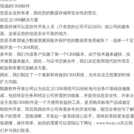
现成的
CRM软件
您是企业所有者，因此您的数据存储和安全性的责任。
自定义
CRM解决方案
数据存储可以是软件开发人员（只有您的公司可以访问）或公司的服务
器。这保证您的信息安全可靠的地方。
您是否希望减少数据泄露风险并保护您的数据库免受破坏？
- 选择一个定
制开发一个CRM系统。
多年前，我们为该客户实施了第一个
CRM版本。由于技术越来越快，技
术难度越来越大。因此，与证书交换合作，我们决定使用现代软件语言，
框架和库重写该解决方案。
因此，我们制定了一个最新和有效的
CRM系统，允许在业主想要的时候
扩大功能。
凯路
软件开发公司
认为自定义
CRM系统可以轻松地与业务IT基础设施集
成，包括特定任务和特定公司所需的功能集，并提供信息安全性。许多企
业主发现CRM软件是一个方便而有益的工具。是否购买标准产品或做定
制软件开发。
而且凯路软件公司有着多年的开发经验，能完全掌控与了解
客户的需求，思路清晰，开发起一套系统得心应手。现有的系统更加是通
俗易懂，操作简单。如你的需要可以登陆以下网址：
www.bway.cn关注我
们并与我们联系。