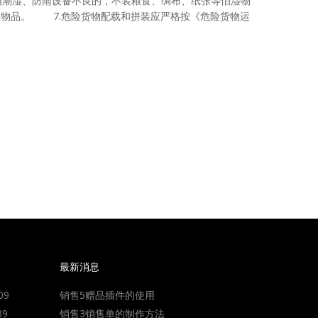
车厢潮湿、防雨设备不良的，不装粮食、绸布、纸张等怕湿物
贵重物品。 7.危险货物配载和拼装应严格按《危险货物运
最新消息
09
销售5赠品插件的使用
39
销售3销售单的制作方法