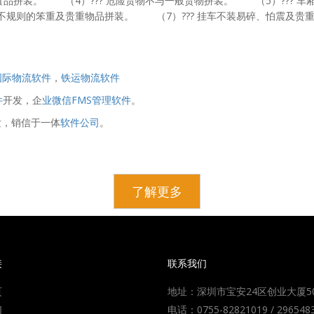
品拼装。 （4）??? 危险货物不与一般货物拼装。 （5）??? 
装不规则的笨重及贵重物品拼装。 （7）??? 挂车不装易碎、怕震及
国际物流软件
，
铁运物流软件
件
开发，企
业微信FMS管理软件
。
发，销信于一体
软件公司
。
了解更多
接
联系我们
页
地址：深圳市宝安24区创业大厦5
们
电话：0755-82821019 / 296548