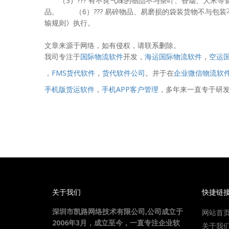
（3）??? 有不良气味的物品不与茶叶、香烟、大米等食
品。 （6）??? 易碎物品、易磨损的袋装货物不与包
输规则》执行。
文章来源于网络，如有侵权，请联系删除。
我司专注于
国际物流软件
开发，
海运国际物流软件
，
空运
，
FMS货代软件
，
货代软件公司
。并于在
企业微信物流软
手机版货运软件
，
手机APP客户管理
，多年来一直专于研
关于我们
快捷链
深圳市凯路网络技术有限公司,公司成立于
网站首
2006年3月，成立至今，一直专注企业软
关于我