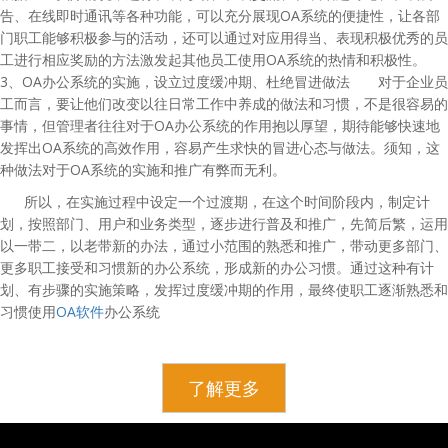
告、在线即时通讯等各种功能，可以充分展现
OA
系统的便捷性，让各部
门职工能够积极参与的活动，还可以通过对应用得当、表现积极优秀的员
工进行相应奖励的方法激发起其他员工使用
OA
系统的热情和积极性。
3
、
OA
办公系统的实施，设立过度缓冲期、杜绝冒进做法
对于企业员
工而言，要让他们改变以往日常工作中养成的做法和习惯，不是很容易的
事情，但管理者往往对于
OA
办公系统的作用抱以厚望，期待能够快速地
发挥出
OA
系统的高效作用，容易产生求快的冒进心态与做法。须知，这
种做法对于
OA
系统的实施和推广有弊而无利。
所以，在实施过程中设定一个过渡期，在这个时间阶段内，制定计
划，按照部门、用户和业务类型，逐步进行普及和推广，先简后繁，运用
以一带二，以老带新的办法，通过小范围的熟悉和推广，带动更多部门、
更多职工接受和习惯新的办公系统，形成新的办公习惯。通过这种有计
划、有步骤的实施策略，发挥过度缓冲期的作用，最终使职工逐渐熟悉和
习惯使用
OA软件
办公系统
了解更多