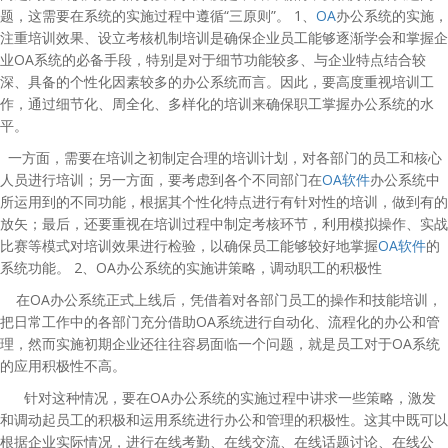
题，这需要在系统的实施过程中遵循“三原则”。
1
、
OA
办公系统的实施，
注重培训效果、设立考核机制培训是确保企业员工能够逐渐学会和掌握企
业
OA
系统的必备手段，特别是对于细节功能较多、与企业特点结合较
深、具备的个性化因素较多的办公系统而言。因此，要高度重视培训工
作，通过细节化、周全化、多样化的培训来确保职工掌握办公系统的水
平。
一方面，需要在培训之初制定合理的培训计划，对各部门的员工和核心
人员进行培训；另一方面，要考虑到各个不同部门在
OA软件
办公系统中
所运用到的不同功能，根据其个性化特点进行有针对性的培训，做到有的
放矢；最后，还要重视在培训过程中制定考核环节，利用模拟操作、实战
比赛等模式对培训效果进行检验，以确保员工能够较好地掌握
OA软件
的
系统功能。
2
、
OA
办公系统的实施讲策略，调动职工的积极性
在
OA
办公系统正式上线后，凭借着对各部门员工的操作和技能培训，
把日常工作中的各部门充分借助
OA
系统进行自动化、流程化的办公和管
理，然而实施初期企业还往往容易面临一个问题，就是员工对于
OA
系统
的应用积极性不高。
针对这种情况，要在
OA
办公系统的实施过程中讲求一些策略，激发
和调动起员工的积极和运用系统进行办公和管理的积极性。这其中既可以
根据企业实际情况，进行在线考勤、在线交流、在线话题讨论、在线公